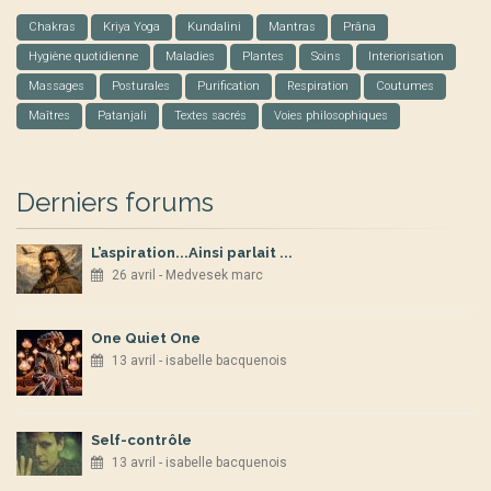
Chakras
Kriya Yoga
Kundalini
Mantras
Prâna
Hygiène quotidienne
Maladies
Plantes
Soins
Interiorisation
Massages
Posturales
Purification
Respiration
Coutumes
Maîtres
Patanjali
Textes sacrés
Voies philosophiques
Derniers forums
L’aspiration...Ainsi parlait ...
26 avril - Medvesek marc
One Quiet One
13 avril - isabelle bacquenois
Self-contrôle
13 avril - isabelle bacquenois