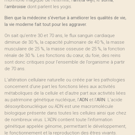
l’hormone magique de l’éternité, l
’amṛta
अमृत, le
soma
,
l’
ambroisie
dont parlent les yogis.
Bien que la médecine s’évertue à améliorer les qualités de vie,
la vie moderne fait tout pour les aggraver.
On sait qu’entre 30 et 70 ans, le flux sanguin cardiaque
diminue de 30 %, la capacité pulmonaire de 40 %, la masse
musculaire de 25 %, la masse osseuse de 25 %, la fonction
rénale de 30 %. Les fonctions du cœur, du foie, des reins
sont donc critiques pour l’ensemble de l’organisme à partir
de 70 ans.
L’altération cellulaire naturelle ou créée par les pathologies
concernent d’une part les fonctions liées aux activités
métaboliques de la cellule et d’autre part aux activités liées
au patrimoine génétique nucléique, l’
ADN
et l’
ARN
. L’acide
désoxyribonucléique ou ADN est une macromolécule
biologique présente dans toutes les cellules ainsi que chez
de nombreux virus. L’ADN contient toute l’information
génétique appelée génome, permettant le développement,
le fonctionnement et la reproduction des êtres vivants.