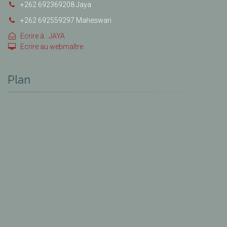
+262 692369208 Jaya
+262 692559297 Maheswari
Ecrire à : JAYA
Ecrire au webmaître
Plan