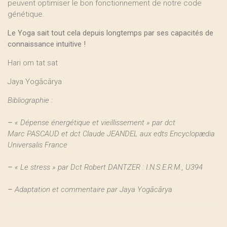
peuvent optimiser le bon fonctionnement de notre code
génétique.
Le Yoga sait tout cela depuis longtemps par ses capacités de
connaissance intuitive !
Hari om tat sat
Jaya Yogācārya
Bibliographie :
–
« Dépense énergétique et vieillissement » par dct
Marc PASCAUD et dct Claude JEANDEL aux edts Encyclopædia
Universalis France
–
« Le stress » par Dct Robert DANTZER : I.N.S.E.R.M., U394
–
Adaptation et commentaire par Jaya Yogācārya