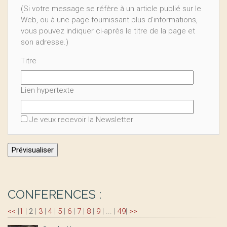
(Si votre message se réfère à un article publié sur le
Web, ou à une page fournissant plus d’informations,
vous pouvez indiquer ci-après le titre de la page et
son adresse.)
Titre
Lien hypertexte
Je veux recevoir la Newsletter
CONFERENCES :
<<
|
1
|
2
|
3
|
4
|
5
|
6
|
7
|
8
|
9
|
...
|
49
|
>>