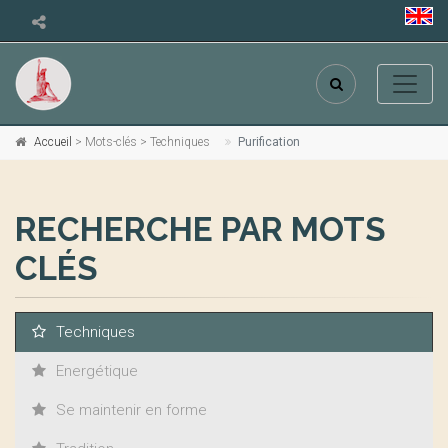
Accueil
> Mots-clés > Techniques
Purification
RECHERCHE PAR MOTS
CLÉS
Techniques
Energétique
Se maintenir en forme