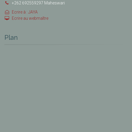
+262 692559297 Maheswari
Ecrire à : JAYA
Ecrire au webmaître
Plan