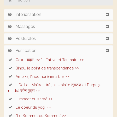
Tradition
Interiorisation
Massages
Posturales
Purification
Cakra चक्र lev 1 : Tattva et Tanmatra >>
Bindu, le point de transcendance >>
Ambika, l’incompréhensible >>
L’Oeil du Maître - trāṭaka solaire त्राटक et Darpaṇa
mudrā दर्पण मुद्रा >>
L’impact du sacré >>
Le coeur du yogi >>
"Le Sommet du Sommet" >>