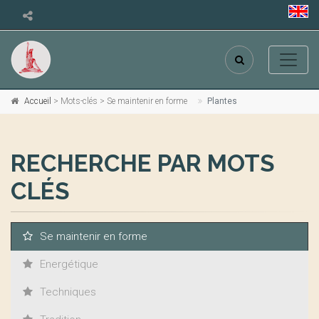
Accueil
> Mots-clés > Se maintenir en forme
Plantes
RECHERCHE PAR MOTS
CLÉS
Se maintenir en forme
Energétique
Techniques