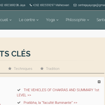
62 692369208 Jaya
+262 692559297 Maheswari
centrejayayoga@gmai
cueil
Le centre
Yoga
Philosophie
Sant
TS CLÉS
e
Techniques
Tradition
THE VEHICLES OF CHAKRAS AND SUMMARY 1st
LEVEL >>
Pratibha, la "faculté Illuminante" >>