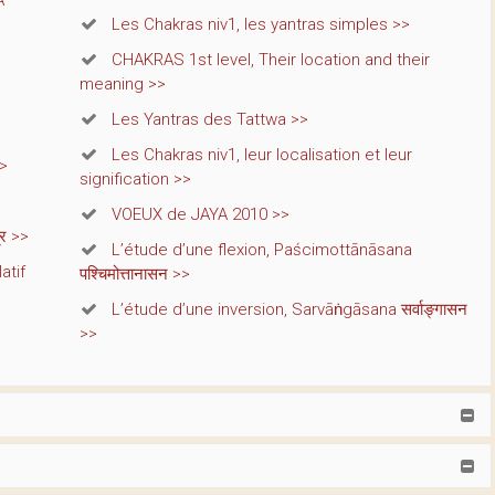
A
Les Chakras niv1, les yantras simples >>
CHAKRAS 1st level, Their location and their
meaning >>
Les Yantras des Tattwa >>
Les Chakras niv1, leur localisation et leur
>>
signification >>
VOEUX de JAYA 2010 >>
्र >>
L’étude d’une flexion, Paścimottānāsana
atif
पश्चिमोत्तानासन >>
L’étude d’une inversion, Sarvāṅgāsana सर्वाङ्गासन
>>