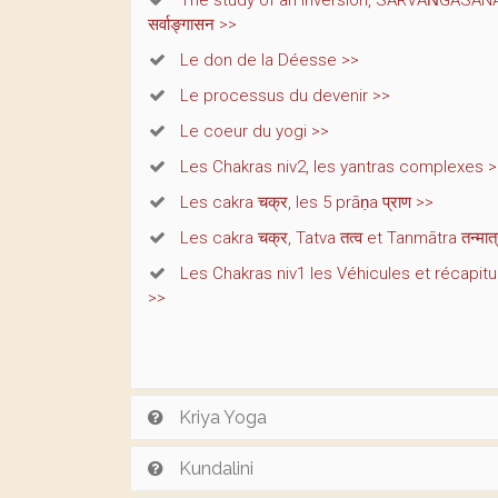
The study of an inversion, SARVĀṄGĀSAN
सर्वाङ्गासन >>
Le don de la Déesse >>
Le processus du devenir >>
Le coeur du yogi >>
Les Chakras niv2, les yantras complexes 
Les cakra चक्र, les 5 prāṇa प्राण >>
Les cakra चक्र, Tatva तत्व et Tanmātra तन्मात
Les Chakras niv1 les Véhicules et récapitul
>>
Kriya Yoga
Kundalini