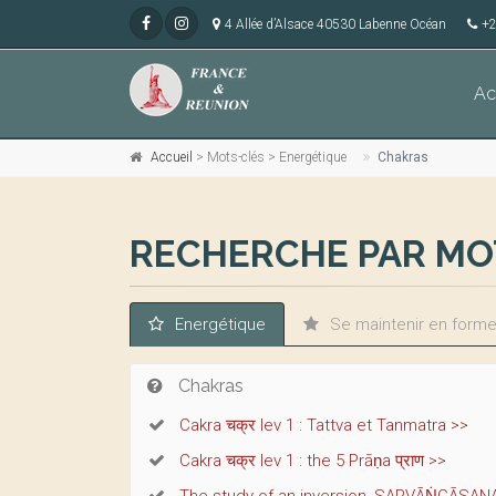
4 Allée d’Alsace 40530 Labenne Océan
+2
Ac
Accueil
> Mots-clés > Energétique
Chakras
RECHERCHE PAR MO
Energétique
Se maintenir en form
Chakras
Cakra चक्र lev 1 : Tattva et Tanmatra >>
Cakra चक्र lev 1 : the 5 Prāṇa प्राण >>