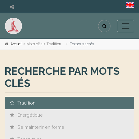
Accueil
> Mots-clés > Tradition
Textes sacrés
RECHERCHE PAR MOTS
CLÉS
Tradition
Energétique
Se maintenir en forme