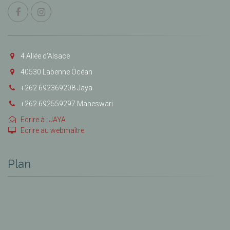
4 Allée d’Alsace
40530 Labenne Océan
+262 692369208 Jaya
+262 692559297 Maheswari
Ecrire à : JAYA
Ecrire au webmaître
Plan