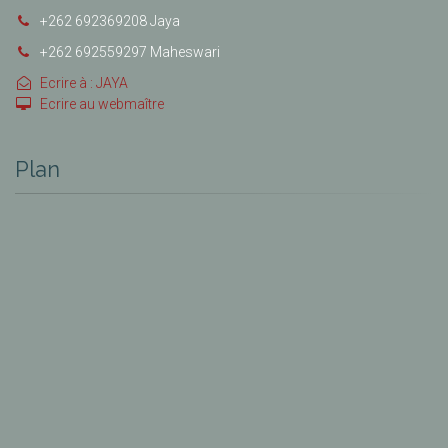
+262 692369208 Jaya
+262 692559297 Maheswari
Ecrire à : JAYA
Ecrire au webmaître
Plan