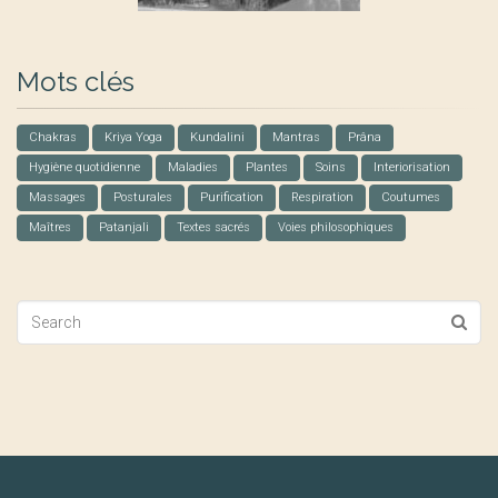
Mots clés
Chakras
Kriya Yoga
Kundalini
Mantras
Prâna
Hygiène quotidienne
Maladies
Plantes
Soins
Interiorisation
Massages
Posturales
Purification
Respiration
Coutumes
Maîtres
Patanjali
Textes sacrés
Voies philosophiques