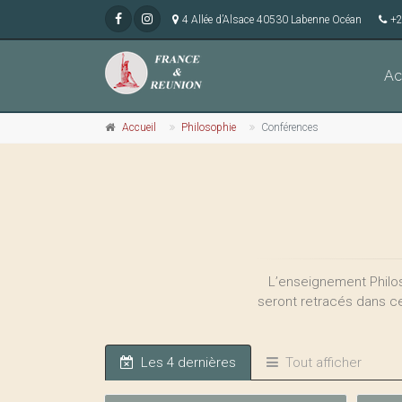
4 Allée d’Alsace 40530 Labenne Océan
+2
Ac
Accueil
Philosophie
Conférences
L’enseignement Philos
seront retracés dans c
Les 4 dernières
Tout afficher