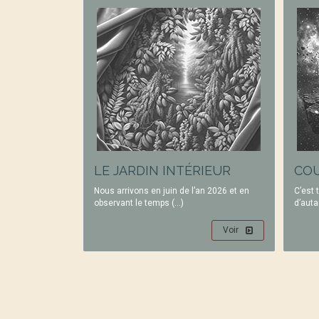
LE JARDIN INTÉRIEUR
COU
Nous arrivons en juin de l’an 2026 et en
C’est 
observant le temps (…)
d’auta
Voir