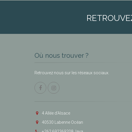
RETROUVE
Où nous trouver ?
Retrouvez nous sur les réseaux sociaux.
4 Allée d’Alsace
40530 Labenne Océan
+262 692369208 Jaya