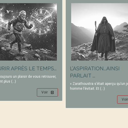
RIR APRÈS LE TEMPS...
L’ASPIRATION...AINSI
PARLAIT ...
toujours un plaisir de vous retrouver,
nt plus (…)
« Zarathoustra s’était aperçu qu’un 
homme l’évitait. Et (…)
Voir
Voir