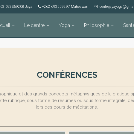
62 692369208 Jaya
+262 692559297 Maheswari
centrejayayoga@gmai
cueil
Le centre
Yoga
Philosophie
Sant
CONFÉRENCES
ophique et des grands concepts métaphysiques de la pratique sp
ette rubrique, sous forme de résumés ou sous forme intégrale, 
lors des cours de méditations.