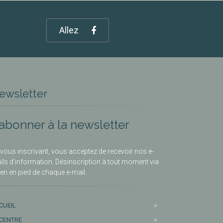
Allez
ewsletter
’abonner à la newsletter
vous inscrivant, vous acceptez de recevoir nos e-
ils d’information. Désinscription à tout moment via
lien en pied de chaque e-mail.
CUEIL
 CENTRE