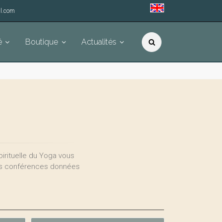
l.com
é
Boutique
Actualités
irituelle du Yoga vous
des conférences données